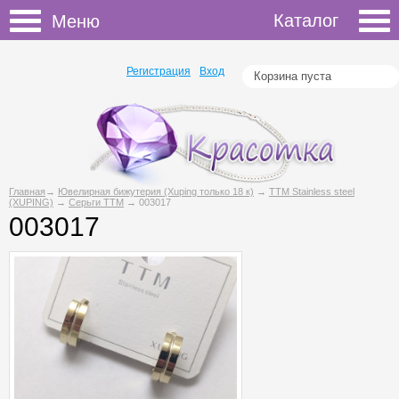
Каталог
Меню
Регистрация
Вход
Корзина пуста
Главная
→
Ювелирная бижутерия (Xuping только 18 к)
→
ТТМ Stainless steel
(XUPING)
→
Серьги ТТМ
→ 003017
003017