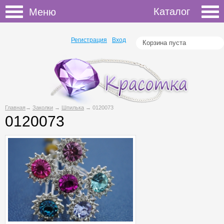
Каталог
Меню
Регистрация
Вход
Корзина пуста
Главная
→
Заколки
→
Шпилька
→ 0120073
0120073