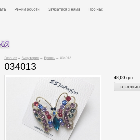
ата
Режим роботи
Зв'язатися з нами
Про нас
Главная
→
Бижутерия
→
Брошь
→ 034013
034013
48,00
грн