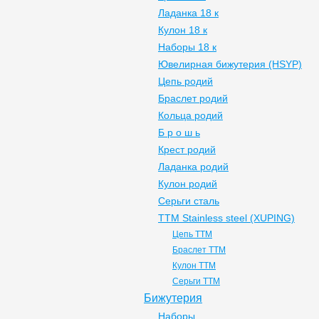
Ладанка 18 к
Кулон 18 к
Наборы 18 к
Ювелирная бижутерия (HSYP)
Цепь родий
Браслет родий
Кольца родий
Б р о ш ь
Крест родий
Ладанка родий
Кулон родий
Серьги сталь
ТТМ Stainless steel (XUPING)
Цепь ТТМ
Браслет ТТМ
Кулон ТТМ
Серьги ТТМ
Бижутерия
Наборы