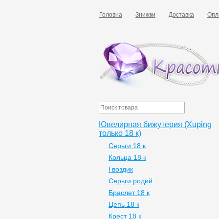
Головна
Знижки
Доставка
Опл
Ювелирная бижутерия (Xuping
только 18 к)
Серьги 18 к
Кольца 18 к
Гвоздик
Серьги родий
Браслет 18 к
Цепь 18 к
Крест 18 к