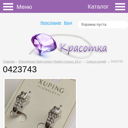
Каталог
Меню
Регистрация
Вход
Корзина пуста
Главная
→
Ювелирная бижутерия (Xuping только 18 к)
→
Серьги родий
→ 0423743
0423743