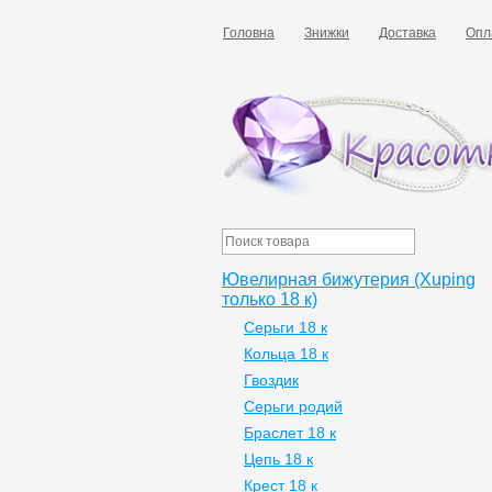
Головна
Знижки
Доставка
Опл
Ювелирная бижутерия (Xuping
только 18 к)
Серьги 18 к
Кольца 18 к
Гвоздик
Серьги родий
Браслет 18 к
Цепь 18 к
Крест 18 к