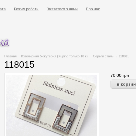
ата
Режим роботи
Зв'язатися з нами
Про нас
Главная
→
Ювелирная бижутерия (Xuping только 18 к)
→
Серьги сталь
→ 118015
118015
70,00
грн