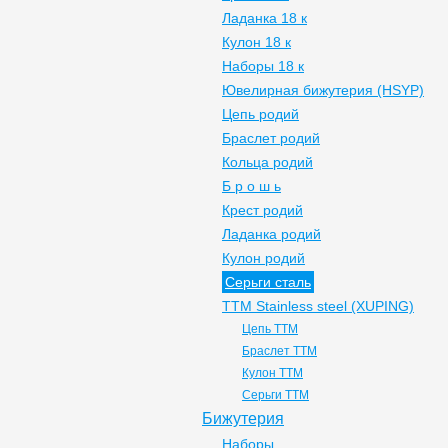
Ладанка 18 к
Кулон 18 к
Наборы 18 к
Ювелирная бижутерия (HSYP)
Цепь родий
Браслет родий
Кольца родий
Б р о ш ь
Крест родий
Ладанка родий
Кулон родий
Серьги сталь
ТТМ Stainless steel (XUPING)
Цепь ТТМ
Браслет ТТМ
Кулон ТТМ
Серьги ТТМ
Бижутерия
Наборы